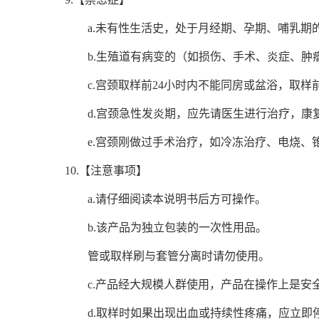
a.未有性生活史，处于月经期、孕期、哺乳期
b.生殖道有病变的（如损伤、手术、炎症、肿
c.宫颈取样前24小时内不能同房或盆浴，取
d.宫颈急性发炎期，应先请医生进行治疗，康
e.宫颈刚做过手术治疗，如冷冻治疗、电烧、
10.【注意事项】
a.请仔细阅读本说明书后方可操作。
b.该产品为独立包装的一次性用品。
管或取样刷与套管分离时请勿使用。
c.产品经大规模人群使用，产品在操作上是
d.取样时如果出现出血或持续性疼痛，应立即