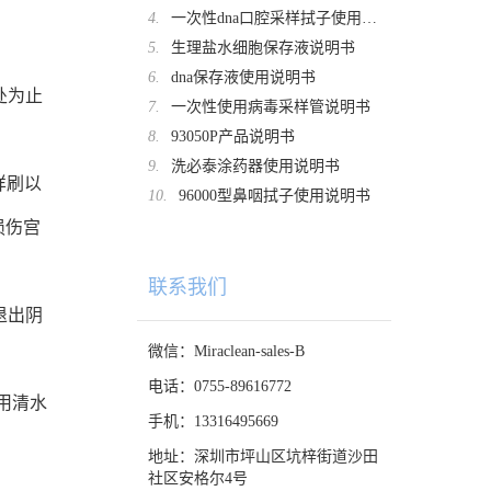
4.
一次性dna口腔采样拭子使用说明书
5.
生理盐水细胞保存液说明书
6.
dna保存液使用说明书
处为止
7.
一次性使用病毒采样管说明书
8.
93050P产品说明书
9.
洗必泰涂药器使用说明书
样刷以
10.
96000型鼻咽拭子使用说明书
损伤宫
联系我们
退出阴
微信：Miraclean-sales-B
电话：0755-89616772
用清水
手机：13316495669
地址：深圳市坪山区坑梓街道沙田
社区安格尔4号