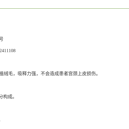
号
11108
植绒毛，吸释力强，不会造成患者宫颈上皮损伤。
分构成。
。