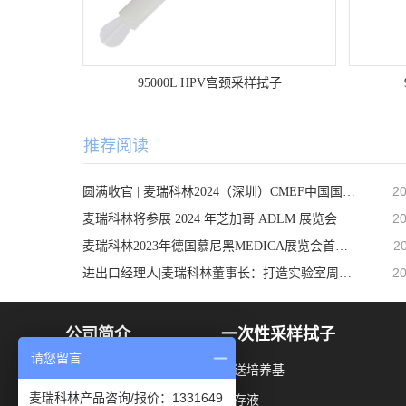
95000L HPV宫颈采样拭子
推荐阅读
20
圆满收官 | 麦瑞科林2024（深圳）CMEF中国国际医疗器械展之行顺利完成！
20
麦瑞科林将参展 2024 年芝加哥 ADLM 展览会
2
麦瑞科林2023年德国慕尼黑MEDICA展览会首日精彩回顾
20
进出口经理人|麦瑞科林董事长：打造实验室周边耗材第一品牌
公司简介
一次性采样拭子
请您留言
生产车间
运送培养基
麦瑞科林产品咨询/报价：1331649
实验室
保存液