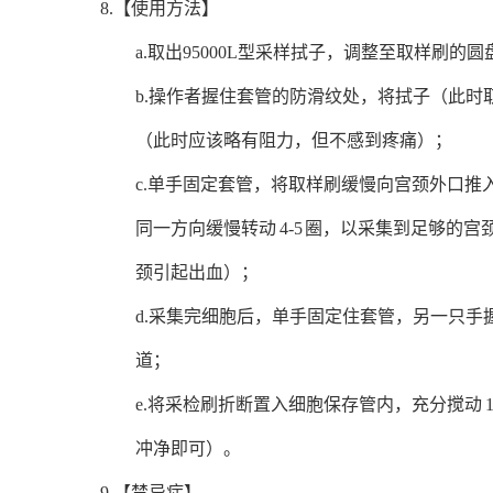
8.【使用方法】
a.取出95000L型采样拭子，调整至取样刷
b.操作者握住套管的防滑纹处，将拭子（此
（此时应该略有阻力，但不感到疼痛）；
c.单手固定套管，将取样刷缓慢向宫颈外口
同一方向缓慢转动 4-5 圈，以采集到足够
颈引起出血）；
d.采集完细胞后，单手固定住套管，另一只
道；
e.将采检刷折断置入细胞保存管内，充分搅动
冲净即可）。
9.【禁忌症】