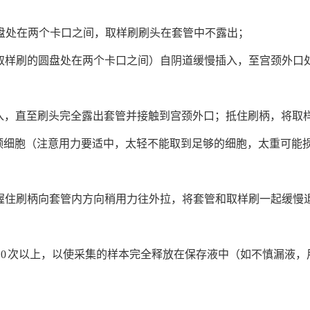
的圆盘处在两个卡口之间，取样刷刷头在套管中不露出；
时取样刷的圆盘处在两个卡口之间）自阴道缓慢插入，至宫颈外口
推入，直至刷头完全露出套管并接触到宫颈外口；抵住刷柄，将取
的宫颈细胞（注意用力要适中，太轻不能取到足够的细胞，太重可能
手握住刷柄向套管内方向稍用力往外拉，将套管和取样刷一起缓慢
 10 次以上，以使采集的样本完全释放在保存液中（如不慎漏液，