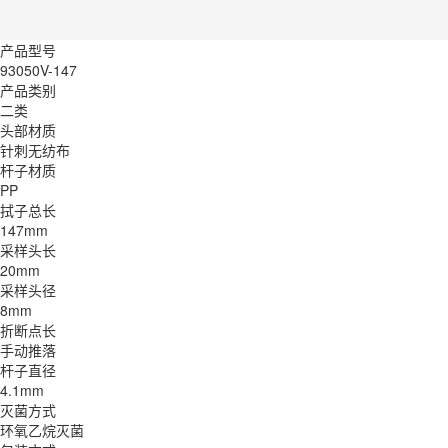
产品型号
93050V-147
产品类别
二类
头部材质
针刺无纺布
杆子材质
PP
拭子总长
147mm
采样头长
20mm
采样头径
8mm
折断点长
手动推落
杆子直径
4.1mm
灭菌方式
环氧乙烷灭菌