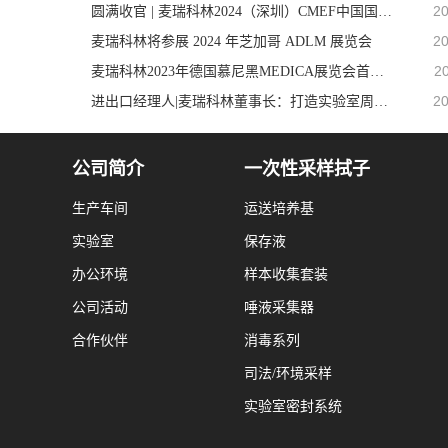
20
圆满收官 | 麦瑞科林2024（深圳）CMEF中国国际医疗器械展之行顺利完成！
20
麦瑞科林将参展 2024 年芝加哥 ADLM 展览会
2
麦瑞科林2023年德国慕尼黑MEDICA展览会首日精彩回顾
20
进出口经理人|麦瑞科林董事长：打造实验室周边耗材第一品牌
公司简介
一次性采样拭子
生产车间
运送培养基
实验室
保存液
办公环境
样本收集套装
公司活动
唾液采集器
合作伙伴
消毒系列
司法/环境采样
实验室密封系统