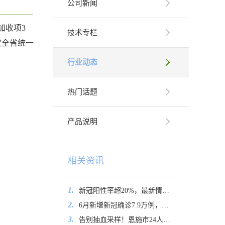
公司新闻
加收项3
技术专栏
定全省统一
行业动态
热门话题
产品说明
相关资讯
1.
新冠阳性率超20%，最新情况公布
2.
6月新增新冠确诊7.9万例，其中重症130例
3.
告别抽血采样！恩施市24人通过口腔拭子加入中华骨髓库