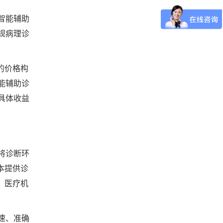
智能辅助
规病理诊
的价格构
能辅助诊
具体收益
将诊断环
本提供诊
，医疗机
速、准确