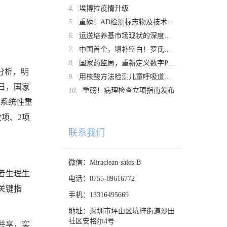
4.
埃博拉疫情升级
5.
重磅！AD检测标志物及技术，专家共识发布
6.
运送培养基市场现状的深度解析及未来趋势展望
7.
中国首个，填补空白！罗氏诊断重磅拿证
8.
国家药监局，重新定义数字PCR！
分析，明
9.
用核酸方法检测儿童呼吸道肺炎支原体感染时，口咽拭子取样的检出率远高于鼻咽拭子
日，国家
10.
重磅！病理检查立项指南发布
行系统性重
项、2项
联系我们
微信：Miraclean-sales-B
者生理生
电话：0755-89616772
关键指
手机：13316495669
地址：深圳市坪山区坑梓街道沙田
社区安格尔4号
共享，实