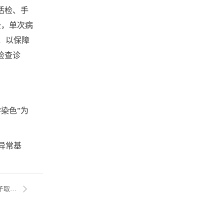
活检、手
费，单次病
，以保障
检查诊
染色”为
异常基
下一篇：用核酸方法检测儿童呼吸道肺炎支原体感染时，口咽拭子取样的检出率远高于鼻咽拭子