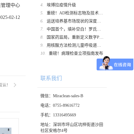
准管理中心
4.
埃博拉疫情升级
5.
重磅！AD检测标志物及技术，专家共识发布
2025-02-12
6.
运送培养基市场现状的深度解析及未来趋势展望
7.
中国首个，填补空白！罗氏诊断重磅拿证
8.
国家药监局，重新定义数字PCR！
9.
用核酸方法检测儿童呼吸道肺炎支原体感染时，口咽拭子取样的检出率远高于鼻咽拭子
10.
重磅！病理检查立项指南发布
联系我们
互认！
微信：Miraclean-sales-B
电话：0755-89616772
手机：13316495669
地址：深圳市坪山区坑梓街道沙田
社区安格尔4号