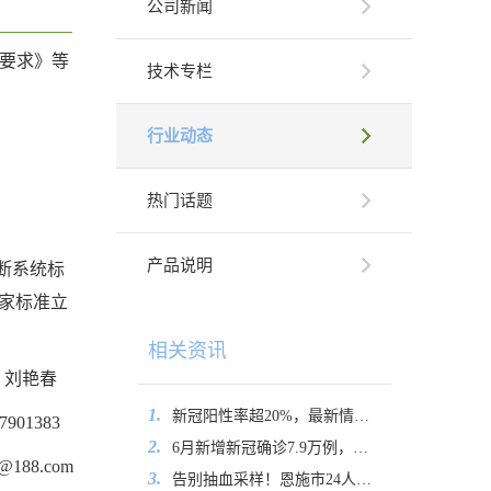
公司新闻
术要求》等
技术专栏
行业动态
热门话题
产品说明
断系统标
家标准立
相关资讯
：刘艳春
1.
新冠阳性率超20%，最新情况公布
7901383
2.
6月新增新冠确诊7.9万例，其中重症130例
188.com
3.
告别抽血采样！恩施市24人通过口腔拭子加入中华骨髓库