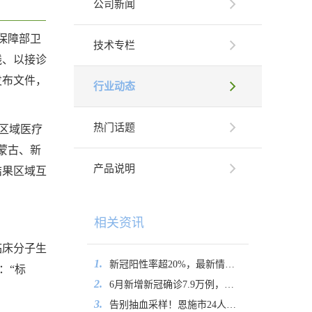
公司新闻
保障部卫
技术专栏
线、以接诊
发布文件，
行业动态
热门话题
高区域医疗
蒙古、新
产品说明
结果区域互
相关资讯
临床分子生
1.
新冠阳性率超20%，最新情况公布
：“标
2.
6月新增新冠确诊7.9万例，其中重症130例
3.
告别抽血采样！恩施市24人通过口腔拭子加入中华骨髓库