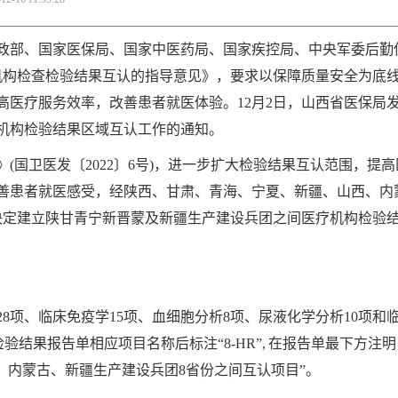
财政部、国家医保局、国家中医药局、国家疾控局、中央军委后勤
机构检查检验结果互认的指导意见》，要求以保障质量安全为底
高医疗服务效率，改善患者就医体验。12月2日，山西省医保局
机构检验结果区域互认工作的通知。
(国卫医发〔2022〕6号)，进一步扩大检验结果互认范围，提
善患者就医感受，经陕西、甘肃、青海、宁夏、新疆、山西、内
决定建立陕甘青宁新晋蒙及新疆生产建设兵团之间医疗机构检验
8项、临床免疫学15项、血细胞分析8项、尿液化学分析10项和
验结果报告单相应项目名称后标注“8-HR”, 在报告单最下方注明
西、内蒙古、新疆生产建设兵团8省份之间互认项目”。