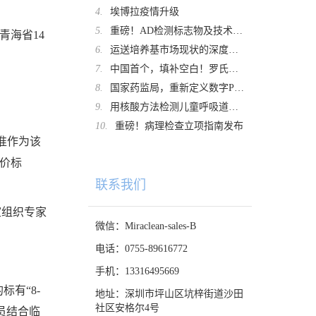
4.
埃博拉疫情升级
5.
重磅！AD检测标志物及技术，专家共识发布
青海省14
6.
运送培养基市场现状的深度解析及未来趋势展望
7.
中国首个，填补空白！罗氏诊断重磅拿证
8.
国家药监局，重新定义数字PCR！
9.
用核酸方法检测儿童呼吸道肺炎支原体感染时，口咽拭子取样的检出率远高于鼻咽拭子
10.
重磅！病理检查立项指南发布
准作为该
评价标
联系我们
室组织专家
微信：Miraclean-sales-B
电话：0755-89616772
手机：13316495669
有“8-
地址：深圳市坪山区坑梓街道沙田
社区安格尔4号
员结合临