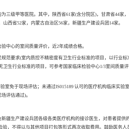
均为三级甲等医院。其中，陕西省61家(含分院区)，甘肃省44家，
，山西省52家，内蒙古自治区56家，新疆生产建设兵团14家。
检验中心的室间质量评价，近2年成绩合格。
足规范要求(室内质控不精密度有卫生行业标准的项目，以行业标
卫生行业标准的项目，可参考国家临床检验中心1/3室间质量
床实验室免于现场评估；未通过IS015189 认可的医疗机构临床实验
现场评估通过)。
及新疆生产建设兵团各级各类医疗机构的接诊医生，对患者提供的标
行检验，不得以与其他项目打包等形式再次收取费用。鼓励医务人