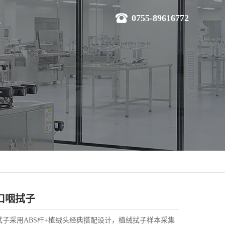
0755-89616772
W口咽拭子
口咽拭子采用ABS杆+植绒头经典搭配设计，植绒拭子样本采集