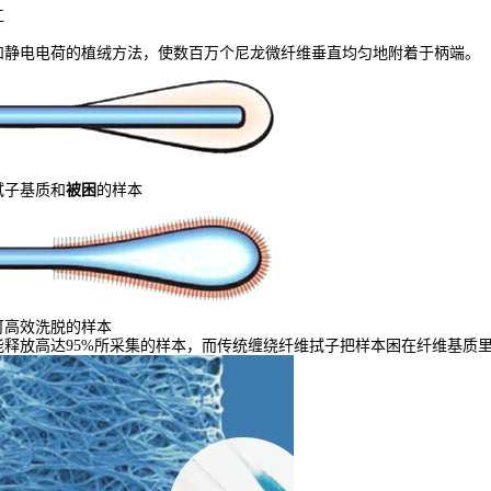
工
和静电电荷的植绒方法，使数百万个尼龙微纤维垂直均匀地附着于柄端。
拭子基质和
被困
的样本
可高效洗脱的样本
释放高达95%所采集的样本，而传统缠绕纤维拭子把样本困在纤维基质里，