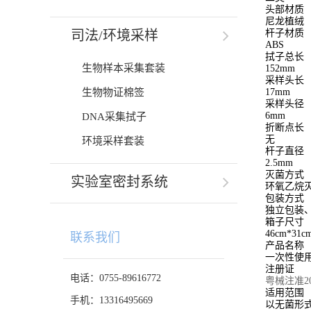
头部材质
尼龙植绒
司法/环境采样
杆子材质
ABS
拭子总长
生物样本采集套装
152mm
采样头长
生物物证棉签
17mm
采样头径
6mm
DNA采集拭子
折断点长
无
环境采样套装
杆子直径
2.5mm
灭菌方式
实验室密封系统
环氧乙烷
包装方式
独立包装、1
箱子尺寸
46cm*31c
联系我们
产品名称
一次性使
注册证
电话：0755-89616772
粤械注准201
适用范围
手机：13316495669
以无菌形