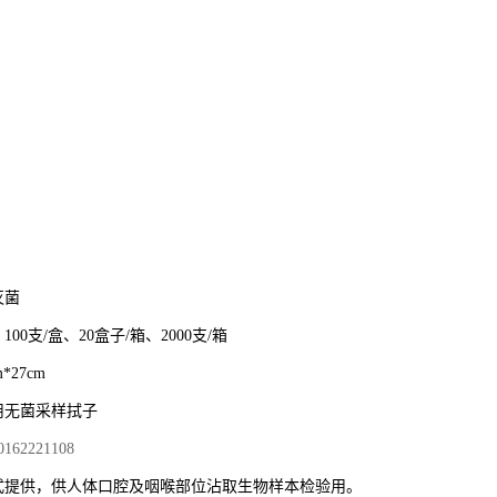
灭菌
00支/盒、20盒子/箱、2000支/箱
m*27cm
用无菌采样拭子
62221108
式提供，供人体口腔及咽喉部位沾取生物样本检验用。