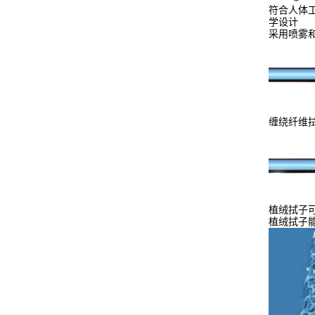
符合人体
学设计
采用喷雾
缠绕纤维
植绒拭子
植绒拭子能