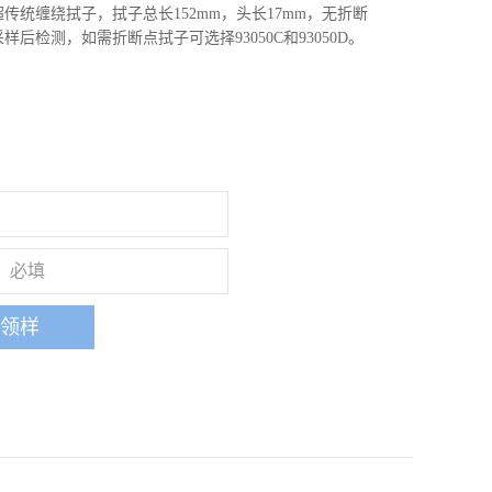
传统缠绕拭子，拭子总长152mm，头长17mm，无折断
采样后检测，如需折断点拭子可选择
93050C
和
93050D
。