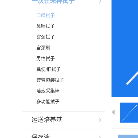
一次性采样拭子
口咽拭子
鼻咽拭子
宫颈拭子
宫颈刷
男性拭子
粪便/肛拭子
套管包装拭子
唾液采集棒
多功能拭子
运送培养基
保存液