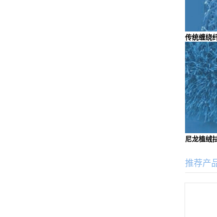
传统缠绕
尼龙植绒
推荐产