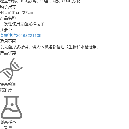
独立包装、100支/盒、20盒子/箱、2000支/箱
箱子尺寸
46cm*31cm*27cm
产品名称
一次性使用无菌采样拭子
注册证
粤械注准20162221108
适用范围
以无菌形式提供，供人体鼻腔部位沾取生物样本检验用。
产品优势
提高检测
精准度
提高样本
采集量