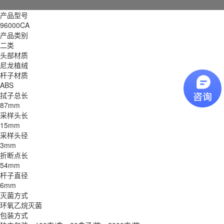
产品型号
96000CA
产品类别
二类
头部材质
尼龙植绒
杆子材质
ABS
拭子总长
87mm
采样头长
15mm
采样头径
3mm
折断点长
54mm
杆子直径
6mm
灭菌方式
环氧乙烷灭菌
包装方式