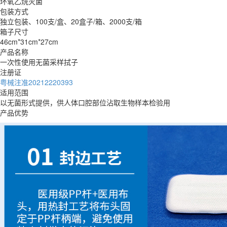
环氧乙烷灭菌
包装方式
独立包装、100支/盒、20盒子/箱、2000支/箱
箱子尺寸
46cm*31cm*27cm
产品名称
一次性使用无菌采样拭子
注册证
粤械注准20212220393
适用范围
以无菌形式提供，供人体口腔部位沾取生物样本检验用
产品优势