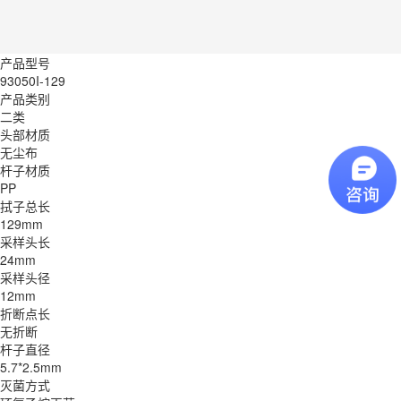
产品型号
93050I-129
产品类别
二类
头部材质
无尘布
杆子材质
PP
拭子总长
129mm
采样头长
24mm
采样头径
12mm
折断点长
无折断
杆子直径
5.7*2.5mm
灭菌方式