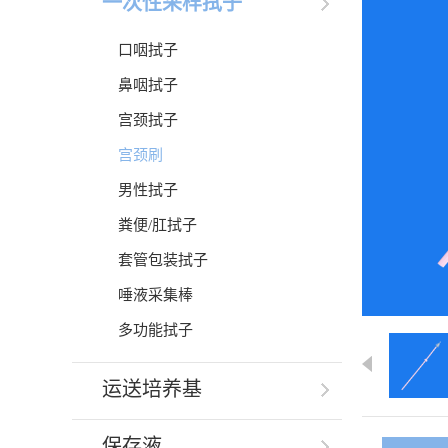
一次性采样拭子
口咽拭子
鼻咽拭子
宫颈拭子
宫颈刷
男性拭子
粪便/肛拭子
套管包装拭子
唾液采集棒
多功能拭子
运送培养基
保存液