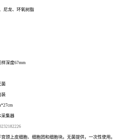
钢、尼龙、环氧树脂
样深度67mm
灭菌
包装
m*27cm
本采集器
32182226
子宫颈上皮细胞、细胞团和细胞块。无菌提供，一次性使用。