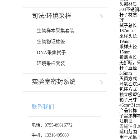
头部材质
304不锈
司法/环境采样
杆子材质
PP
拭子总长
生物样本采集套装
187mm
采样头长
生物物证棉签
19mm
采样头径
15mm
DNA采集拭子
折断点长
无折断，采
环境采样套装
杆子直径
3.6mm
灭菌方式
实验室密封系统
环氧乙烷
包装方式
独立吸塑
箱子尺寸
46cm*31c
联系我们
产品名称
子宫颈样
注册证
电话：0755-89616772
粤械注准202
适用范围
手机：13316495669
用于采集