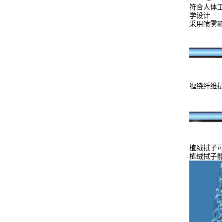
符合人体
学设计
采用喷雾
缠绕纤维
植绒拭子
植绒拭子能