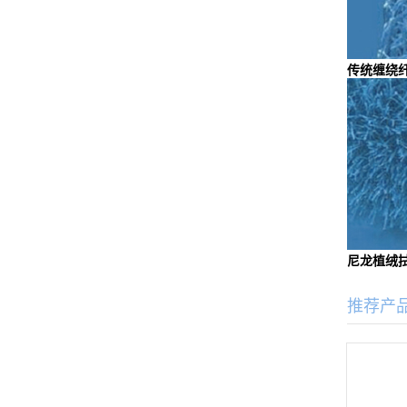
传统缠绕
尼龙植绒
推荐产