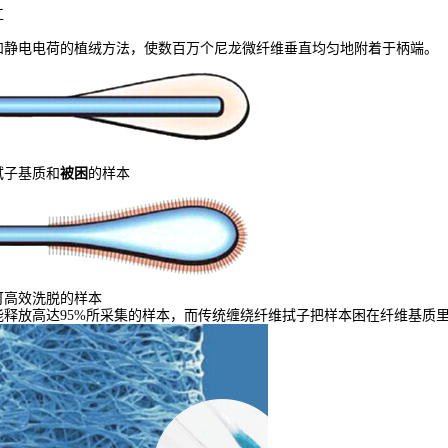
工
和静电电荷的植绒方法，使数百万个尼龙微纤维垂直均匀地附着于柄端。
拭子基质和
被困
的样本
可高效洗脱的样本
释放高达95%所采集的样本，而传统缠绕纤维拭子把样本困在纤维基质里，