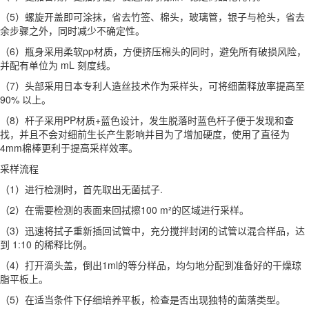
（5）螺旋开盖即可涂抹，省去竹签、棉头，玻璃管，银子与枪头，省去
余步骤之外，同时减少不确定性。
（6）瓶身采用柔软pp材质，方便挤压棉头的同时，避免所有破损风险，
并配有单位为 mL 刻度线。
（7）头部采用日本专利人造丝技术作为采样头，可将细菌释放率提高至
90% 以上。
（8）杆子采用PP材质+蓝色设计，发生脱落时蓝色杆子便于发现和查
找，并且不会对细前生长产生影响并目为了增加硬度，使用了直径为
4mm棉棒更利于提高采样效率。
采样流程
（1）进行检测时，首先取出无菌拭子.
（2）在需要检测的表面来回拭擦100 m²的区域进行采样。
（3）迅速将拭子重新插回试管中，充分搅拌封闭的试管以混合样品，达
到 1:10 的稀释比例。
（4）打开滴头盖，倒出1ml的等分样品，均匀地分配到准备好的干燥琼
脂平板上。
（5）在适当条件下仔细培养平板，检查是否出现独特的菌落类型。