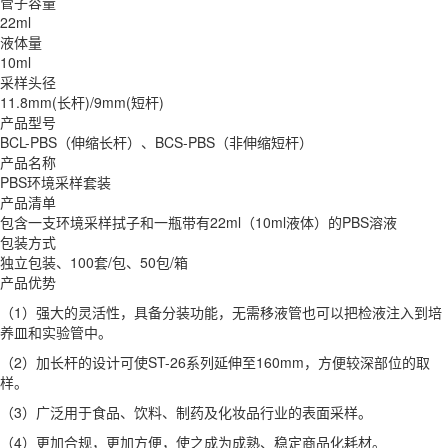
管子容量
22ml
液体量
10ml
采样头径
11.8mm(长杆)/9mm(短杆)
产品型号
BCL-PBS（伸缩长杆）、BCS-PBS（非伸缩短杆）
产品名称
PBS环境采样套装
产品清单
包含一支环境采样拭子和一瓶带有22ml（10ml液体）的PBS溶液
包装方式
独立包装、100套/包、50包/箱
产品优势
（1）强大的灵活性，具备分装功能，无需移液管也可以把检液注入到培
养皿和实验管中。
（2）加长杆的设计可使ST-26系列延伸至160mm，方便较深部位的取
样。
（3）广泛用于食品、饮料、制药及化妆品行业的表面采样。
（4）更加合规，更加方便，使之成为成熟、稳定商品化耗材。