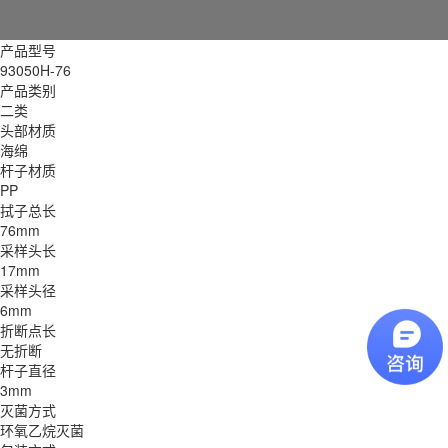
产品型号
93050H-76
产品类别
二类
头部材质
海绵
杆子材质
PP
拭子总长
76mm
采样头长
17mm
采样头径
6mm
折断点长
无折断
杆子直径
3mm
灭菌方式
环氧乙烷灭菌